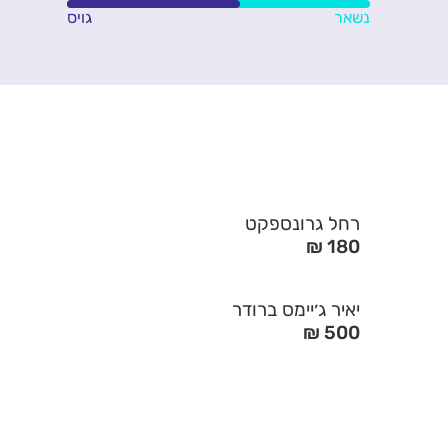
נשאר
גויס
רחל גרונספקט
180 ₪
יאיר ג׳יימס ברודר
500 ₪