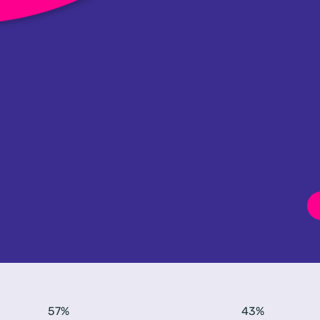
57%
43%